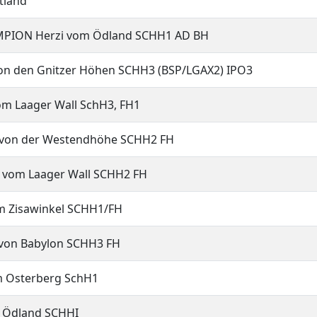
land
 Herzi vom Ödland SCHH1 AD BH
 Gnitzer Höhen SCHH3 (BSP/LGAX2) IPO3
ger Wall SchH3, FH1
r Westendhöhe SCHH2 FH
aager Wall SCHH2 FH
awinkel SCHH1/FH
abylon SCHH3 FH
erberg SchH1
land SCHHI