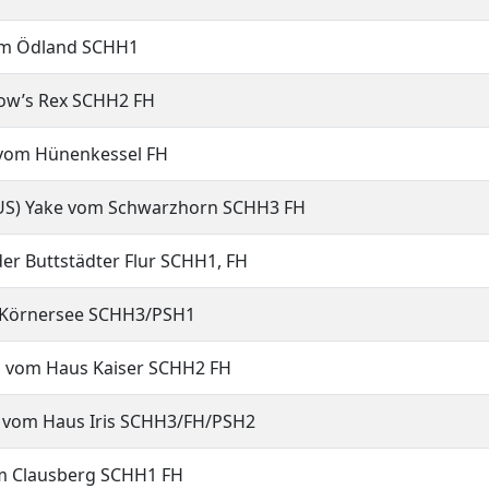
dland SCHH1
Rex SCHH2 FH
ünenkessel FH
 Yake vom Schwarzhorn SCHH3 FH
ttstädter Flur SCHH1, FH
ersee SCHH3/PSH1
aus Kaiser SCHH2 FH
aus Iris SCHH3/FH/PSH2
usberg SCHH1 FH