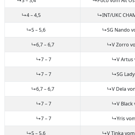
↳3 – 3,4
↳Poco vom Alt Ost
↳4 – 4,5
↳INT/UKC CHAMPION
↳5 – 5,6
↳SG Nando von den
↳6,7 – 6,7
↳V Zorro vom Laa
↳7 – 7
↳V Artus von de
↳7 – 7
↳SG Lady vom L
↳6,7 – 6,7
↳V Dela vom Zis
↳7 – 7
↳V Black von B
↳7 – 7
↳Yris vom Ost
↳5 – 5,6
↳V Tinka vom Öd