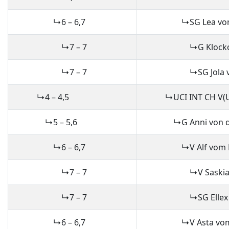
↳6 – 6,7
↳SG Lea vom Ö
↳7 – 7
↳G Klockow’s 
↳7 – 7
↳SG Jola vom H
↳4 – 4,5
↳UCI INT CH V(US)
↳5 – 5,6
↳G Anni von der Bu
↳6 – 6,7
↳V Alf vom Körn
↳7 – 7
↳V Saskia vom H
↳7 – 7
↳SG Ellex vom H
↳6 – 6,7
↳V Asta vom Cla