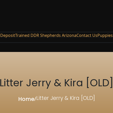
Deposit
Trained DDR Shepherds Arizona
Contact Us
Puppies
Litter Jerry & Kira [OLD
Litter Jerry & Kira [OLD]
Home
/