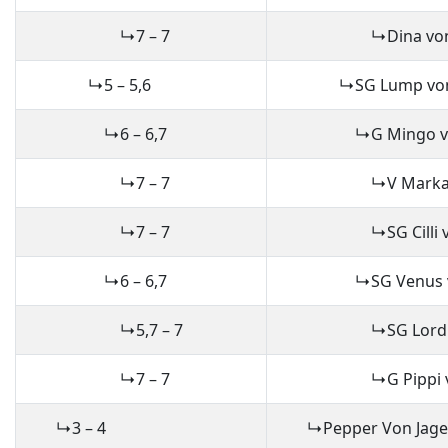
↳7 – 7
↳Dina von Gran 
↳5 – 5,6
↳SG Lump vom Gle
↳6 – 6,7
↳G Mingo vom Rumm
↳7 – 7
↳V Markant aus 
↳7 – 7
↳SG Cilli vom R
↳6 – 6,7
↳SG Venus vom G
↳5,7 – 7
↳SG Lord vom Glei
↳7 – 7
↳G Pippi vom Gl
↳3 – 4
↳Pepper Von Jagerm