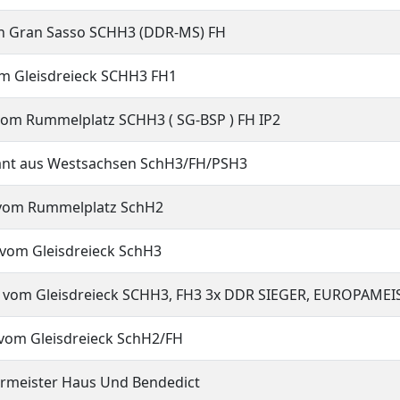
Sasso SCHH3 (DDR-MS) FH
isdreieck SCHH3 FH1
elplatz SCHH3 ( SG-BSP ) FH IP2
Westsachsen SchH3/FH/PSH3
ummelplatz SchH2
leisdreieck SchH3
sdreieck SCHH3, FH3 3x DDR SIEGER, EUROPAMEI
eisdreieck SchH2/FH
eister Haus Und Bendedict